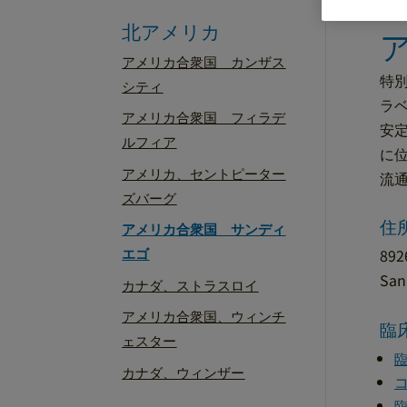
北アメリカ
アメリカ合衆国 カンザス
特
シティ
ラ
アメリカ合衆国 フィラデ
安定
ルフィア
に位
アメリカ、セントピーター
流
ズバーグ
住
アメリカ合衆国 サンディ
エゴ
892
San
カナダ、ストラスロイ
アメリカ合衆国、ウィンチ
臨
ェスター
カナダ、ウィンザー