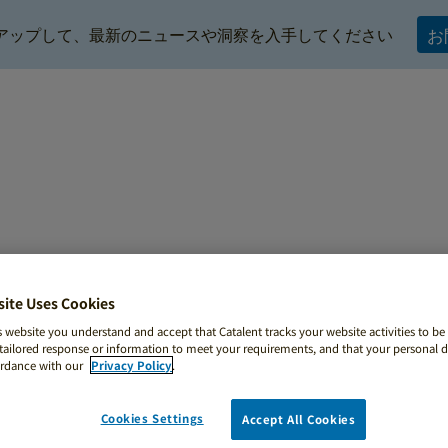
アップして、最新のニュースや洞察を入手してください
お
クリニカル・サプライ・サービス
バイオ医薬品/グロー
site Uses Cookies
採用情報（世界共通）
s website you understand and accept that Catalent tracks your website activities to be 
ailored response or information to meet your requirements, and that your personal da
ordance with our
Privacy Policy
.
プセル ＆ CSS）
»
北アメリカ
»
アメリカ合衆国 サンディエ
Cookies Settings
Accept All Cookies