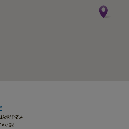
定
MA承認済み
DA承認