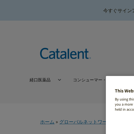
今すぐサイン
経口医薬品
コンシューマー・ヘルス
This Web
By using thi
you a more t
held in acc
ホーム
»
グローバルネットワーク （ソフトカ