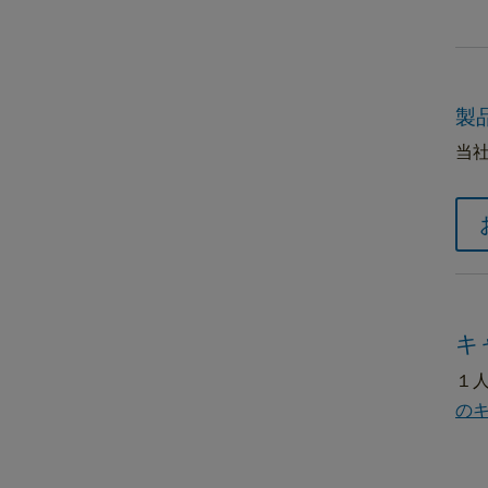
製
当
キ
１
の