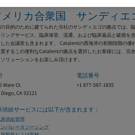
アメリカ合衆国 サンディエ
別の目的のために建てられた当社のサンディエゴの拠点では、
ベリングサービス、臨床保管、流通、および臨床返品と破損を
した会議室も含まれます。 Catalentの西海岸の初期段階の優
置するこの便利なCatalentの拠点を選択したお客様には、
通ソリューションをお楽しみ頂けます。
所
電話番号
6 Ware Ct.
+1 877-587-1835
 Diego, CA 92121
床供給サービスには以下が含まれます：
臨床供給管理
コンパレータソーシング
臨床製造および盲検