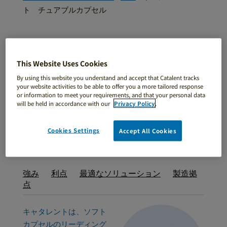
ト チュアブルカプセル
イージーバース
This Website Uses Cookies
ト チュアブルカ
By using this website you understand and accept that Catalent tracks
プセル
your website activities to be able to offer you a more tailored response
or information to meet your requirements, and that your personal data
will be held in accordance with our
Privacy Policy
.
食感・味を楽しむことができる、チ
ュアブルカプセル
Cookies Settings
Accept All Cookies
強み
利点
最適なソリューション
製造拠
点
キャタレントは、ソフト
カプセルのリーディング