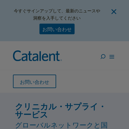
今すぐサインアップして、最新のニュースや
洞察を入手してください
お問い合わせ
お問い合わせ
コンシューマー・ヘルス
クリニカル・サプライ・
テーラーメードのCSM
サービス
サプリメント・機能性食品、美
(治験薬供給管理サービス) リス
容カプセル。 グローバルリー
ク評価やeソリューションで、
グローバルネットワークと国