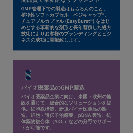
GMP管理下での製造はもちろんのこと、
植物性ソフトカプセル ベジキャップ®、
チュアブルカプセル (EasyBurst®) をはじ
めとする革新的な剤形と長年蓄積した処方
技術によりお客様のブランディングとビジ
ネスの成功に貢献致します。
バイオ医薬品のGMP製造
バイオ医薬品企業に向け、米国・欧州の施
設を通じて、総合的なソリューションを提
供。細胞株構築、新規バイオ医薬品の製
造、細胞・遺伝子治療薬、pDNA 製造、抗
体薬物複合体（ADC）などの分野でサポー
トが可能です。