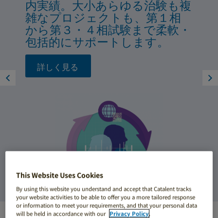
ダーならではのイノベーショ
お客様独自の課題を抽出して解
内実績。大小あらゆる治験も複
ンと経験で、開発から製造まで
決。パートナーとして、テーラ
雑なプロジェクトも、第１相
サポートします。
ーメイドなソリューションを
から第３・４相試験まで柔軟・
提供します。
包括的にサポートします。
詳しく見る
詳しく見る
詳しく見る
This Website Uses Cookies
By using this website you understand and accept that Catalent tracks
your website activities to be able to offer you a more tailored response
or information to meet your requirements, and that your personal data
will be held in accordance with our
Privacy Policy
.