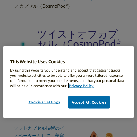
フ カプセル（CosmoPod®）
ツイストオフカプ
セル（CosmoPod®
Twist-Off
Capsule）
This Website Uses Cookies
By using this website you understand and accept that Catalent tracks
your website activities to be able to offer you a more tailored response
100% 植物性美容カプセル
or information to meet your requirements, and that your personal data
will be held in accordance with our
Privacy Policy
.
Cookies Settings
Accept All Cookies
特長
製品の強み
独自技術とノウハウ
プ
ロダクトライブラリー
製造拠点
ソフトカプセル技術のイ
ノベーターとして、美容