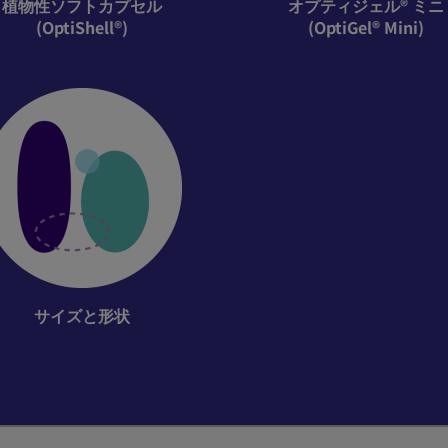
植物性ソフトカプセル
オプティジェル® ミニ
(OptiShell®)
(OptiGel® Mini)
サイズと形状