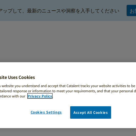
アップして、最新のニュースや洞察を入手してください
お
site Uses Cookies
クリニカル・サプライ・サービス
バイオ医薬品/グロー
s website you understand and accept that Catalent tracks your website activities to be 
ailored response or information to meet your requirements, and that your personal da
採用情報（世界共通）
ordance with our
Privacy Policy
.
Cookies Settings
Accept All Cookies