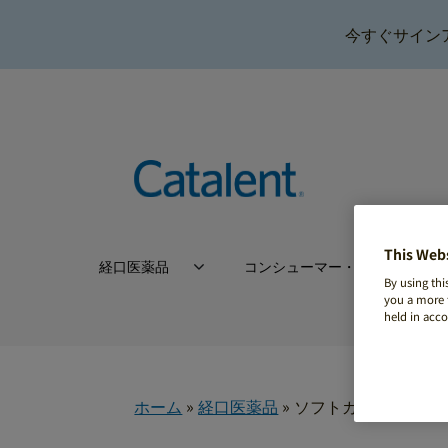
今すぐサイン
This Web
経口医薬品
コンシューマー・ヘルス
By using thi
you a more t
held in acc
ホーム
»
経口医薬品
»
ソフトカプセル