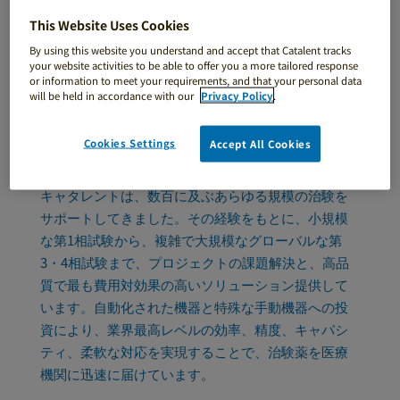
This Website Uses Cookies
一次包装
By using this website you understand and accept that Catalent tracks
your website activities to be able to offer you a more tailored response
or information to meet your requirements, and that your personal data
will be held in accordance with our
Privacy Policy
.
ニーズに応えるスピードと信頼性
Cookies Settings
Accept All Cookies
キャタレントは、数百に及ぶあらゆる規模の治験を
サポートしてきました。その経験をもとに、小規模
な第1相試験から、複雑で大規模なグローバルな第
3・4相試験まで、プロジェクトの課題解決と、高品
質で最も費用対効果の高いソリューション提供して
います。自動化された機器と特殊な手動機器への投
資により、業界最高レベルの効率、精度、キャパシ
ティ、柔軟な対応を実現することで、治験薬を医療
機関に迅速に届けています。