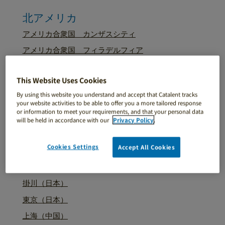
北アメリカ
アメリカ合衆国 カンザスシティ
アメリカ合衆国 フィラデルフィア
アメリカ、セントピーターズバーグ
This Website Uses Cookies
アメリカ合衆国 サンディエゴ
By using this website you understand and accept that Catalent tracks
カナダ、ストラスロイ
your website activities to be able to offer you a more tailored response
or information to meet your requirements, and that your personal data
アメリカ合衆国、ウィンチェスター
will be held in accordance with our
Privacy Policy
.
カナダ、ウィンザー
Cookies Settings
Accept All Cookies
アジア太平洋地域
掛川（日本）
東京（日本）
上海（中国）