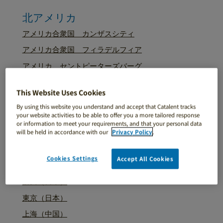
北アメリカ
アメリカ合衆国 カンザスシティ
アメリカ合衆国 フィラデルフィア
アメリカ、セントピーターズバーグ
アメリカ合衆国 サンディエゴ
This Website Uses Cookies
カナダ、ストラスロイ
By using this website you understand and accept that Catalent tracks
アメリカ合衆国、ウィンチェスター
your website activities to be able to offer you a more tailored response
or information to meet your requirements, and that your personal data
カナダ、ウィンザー
will be held in accordance with our
Privacy Policy
.
Cookies Settings
Accept All Cookies
アジア太平洋地域
掛川（日本）
東京（日本）
上海（中国）