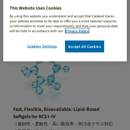
11月 29, 2025
This Website Uses Cookies
By using this website you understand and accept that Catalent tracks
your website activities to be able to offer you a more tailored response
or information to meet your requirements, and that your personal data
will be held in accordance with our
Privacy Policy
.
Cookies Settings
Accept All Cookies
Fast, Flexible, Bioavailable: Lipid-Based
Softgels for BCS I–IV
（速効性・柔軟性・高い吸収率：BCS全クラス対応