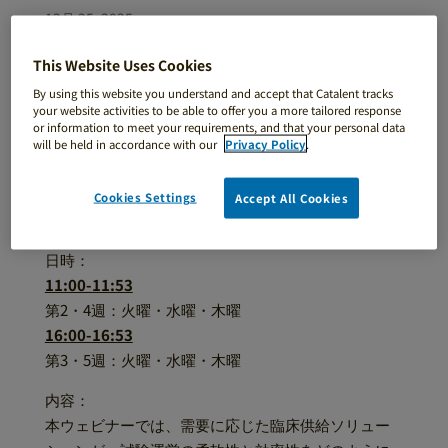
12月 25, 2025
This Website Uses Cookies
By using this website you understand and accept that Catalent tracks
your website activities to be able to offer you a more tailored response
or information to meet your requirements, and that your personal data
Fast, Flexible, Bioavailable: Lipid-Based
will be held in accordance with our
Privacy Policy
.
Softgels for BCS I–IV
（速効性・柔軟性・高い吸収率：BCS全クラス対応
Cookies Settings
Accept All Cookies
の脂質系ソフトカプセル）
日時：
11:00-11:53
第2・4週：火曜・水曜・木曜
16:00-16:53
第3・5週：火曜・水曜・木曜
内容：
本ウェビナーでは、需要に応じた臨床供給ソリュー